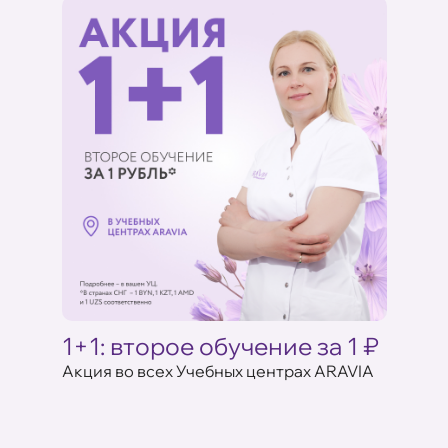
Ц
1+1: второе обучение за 1 ₽
Акци
ARAV
Акция во всех Учебных центрах ARAVIA
аказе
17 июля 