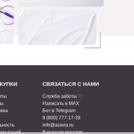
КУПКИ
СВЯЗАТЬСЯ С НАМИ
еты
Служба заботы ♡
ты
Написать в MAX
авка
Бот в Telegram
8 (800) 777-17-39
ьность
info@aravia.ru
омендаций
Вакансия креатор