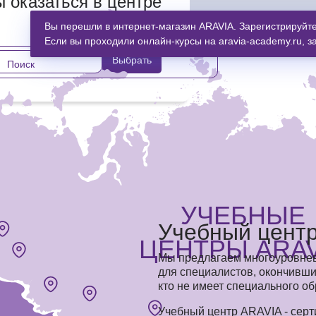
ы оказаться в центре
ИМ ОТПРАВИТЬ ВАШИ ЗАКАЗЫ КАК МОЖНО БЫСТРЕЕ, НО ОНИ 
Вы перешли в интернет-магазин ARAVIA. Зарегистрируйтес
Если вы проходили онлайн-курсы на aravia-academy.ru, з
Выбрать
УЧЕБНЫЕ
Учебный цент
ЦЕНТРЫ ARAV
Мы предлагаем многоуровнев
для специалистов, окончивших
кто не имеет специального о
Учебный центр ARAVIA - сер