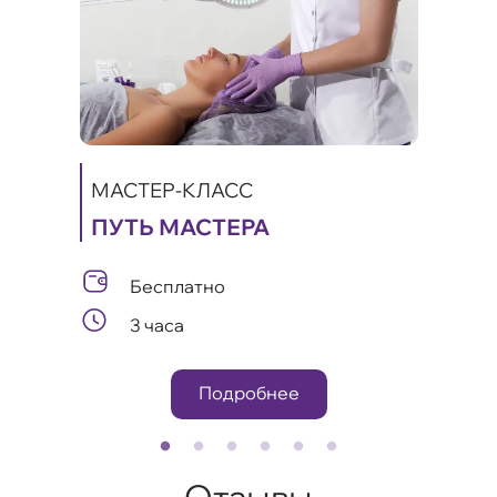
МАСТЕР-КЛАСС
ПУТЬ МАСТЕРА
МАС
ИКИ
КА
Бесплатно
А
ЛИФ
3 часа
ОМ
Подробнее
Отзывы