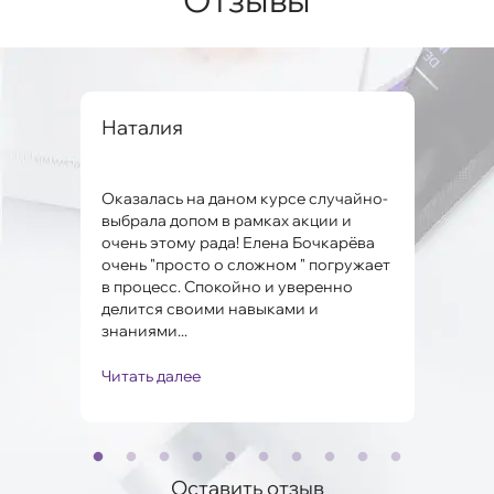
вна
Наталия
Але
Оказалась на даном курсе случайно-
Заме
ко и
выбрала допом в рамках акции и
мног
очень этому рада! Елена Бочкарёва
проб
очень "просто о сложном " погружает
Поня
в процесс. Спокойно и уверенно
Мари
.
делится своими навыками и
полу
знаниями...
Читать далее
Чита
Оставить отзыв