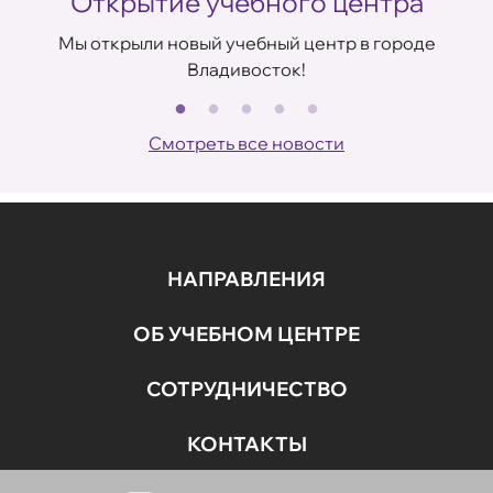
ом
Открытие учебного центра
Мы открыли новый учебный центр в городе
Владивосток!
В
Смотреть все новости
НАПРАВЛЕНИЯ
ОБ УЧЕБНОМ ЦЕНТРЕ
СОТРУДНИЧЕСТВО
КОНТАКТЫ