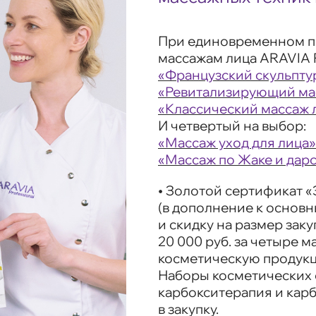
При единовременном п
массажам лица ARAVIA P
«Французский скульпту
«Ревитализирующий ма
«Классический массаж 
И четвертый на выбор:
«Массаж уход для лица»
«Массаж по Жаке и дар
•
Золотой сертификат
«
(в дополнение к основ
и скидку на размер зак
20 000 руб. за четыре 
косметическую продук
Наборы косметических 
карбокситерапия и кар
в закупку.