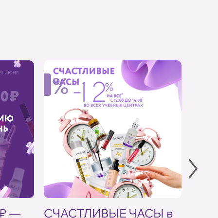
%
%
 ₽ —
СЧАСТЛИВЫЕ ЧАСЫ в
Скид