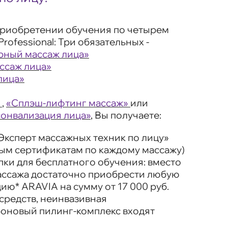
риобретении обучения по четырем
rofessional: Три обязательных -
рный массаж лица»
ссаж лица»
лица»
,
«Сплэш-лифтинг массаж»
или
сонвализация лица»
, Вы получаете:
Эксперт массажных техник по лицу»
ным сертификатам по каждому массажу)
упки для бесплатного обучения: вместо
массажа достаточно приобрести
любую
цию*
ARAVIA на сумму от 17 000 руб.
средств, неинвазивная
боновый пилинг-комплекс входят