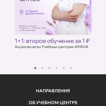
Ц
1+1: второе обучение за 1 ₽
Акци
ARAV
Акция во всех Учебных центрах ARAVIA
аказе
17 июля 
НАПРАВЛЕНИЯ
ОБ УЧЕБНОМ ЦЕНТРЕ