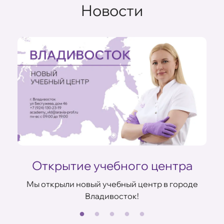
Новости
Открытие учебного центра
Мы открыли новый учебный центр в городе
Владивосток!
В
ов