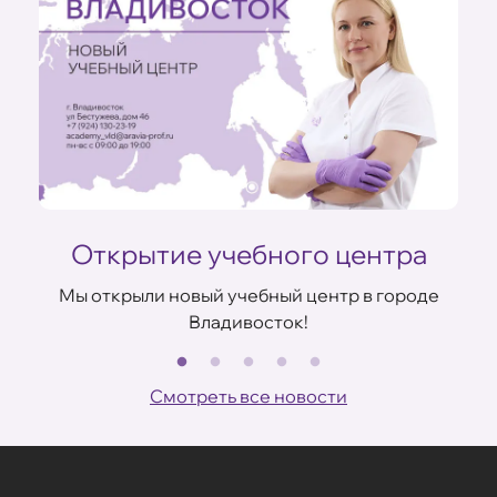
Открытие учебного центра
Мы открыли новый учебный центр в городе
Владивосток!
В
ов
Смотреть все новости