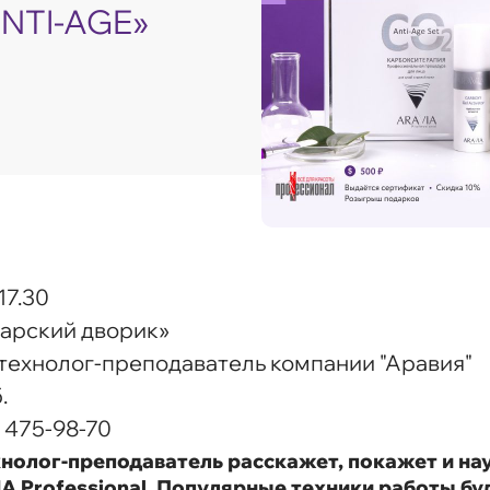
NTI-AGE»
17.30
екарский дворик»
, технолог-преподаватель компании "Аравия"
.
 475-98-70
нолог-преподаватель расскажет, покажет и нау
A Professional. Популярные техники работы б