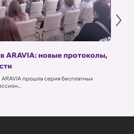
в ARAVIA: новые протоколы,
Летн
сти
ARA
в ARAVIA прошла серия бесплатных
В сет
ссион...
летних